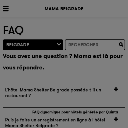
MAMA BELGRADE
FAQ
BELGRADE
Vous avez une question ? Mama est là pour
vous répondre.
L'hôtel Mama Shelter Belgrade possède-t-il un
restaurant ?
L'établissement Mama Shelter Belgrade a un restaurant:
FAQ dynamique pour hôtels générée par Quinta
Puis-je faire un enregistrement en ligne à l'hôtel
Restaurant Mama Restaurant:
Mama Shelter Belgrade ?
• Méditerranéen, Traditionnel