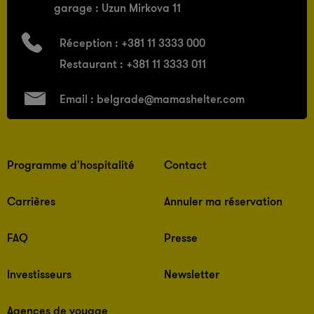
garage : Uzun Mirkova 11
Réception :
+381 11 3333 000
Restaurant :
+381 11 3333 011
Email :
belgrade@mamashelter.com
Programme d'hospitalité
Contact
Carrières
Annuler ma réservation
FAQ
Presse
Investisseurs
Newsletter
Agences de voyage